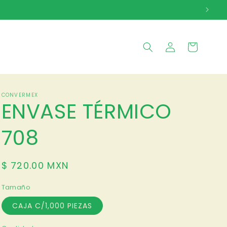
Iniciar
Carrito
sesión
CONVERMEX
ENVASE TÉRMICO
708
Precio
$ 720.00 MXN
habitual
Tamaño
CAJA C/1,000 PIEZAS