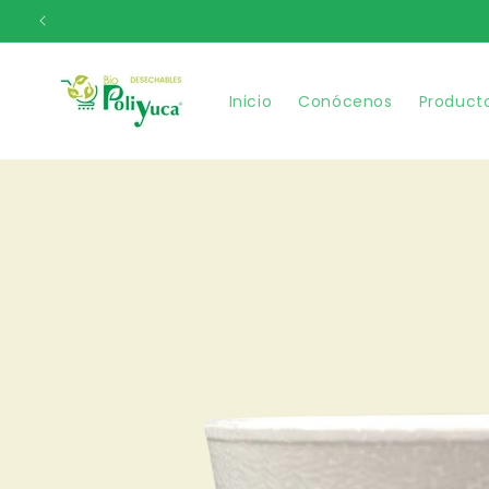
Ir
directamente
al contenido
Inicio
Conócenos
Product
Ir
directamente
a la
información
del producto