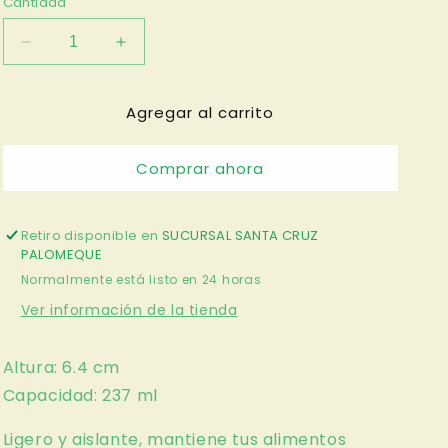
Cantidad
Reducir
Aumentar
cantidad
cantidad
para
para
Agregar al carrito
ENVASE
ENVASE
TÉRMICO
TÉRMICO
708
708
Comprar ahora
Retiro disponible en
SUCURSAL SANTA CRUZ
PALOMEQUE
Normalmente está listo en 24 horas
Ver información de la tienda
Altura: 6.4 cm
Capacidad: 237 ml
Ligero y aislante, mantiene tus alimentos